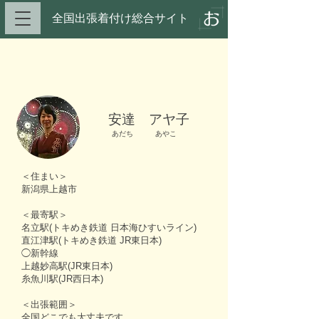
全国出張着付け総合サイト​
安達 アヤ子
あだち
あやこ
＜住まい＞
新潟県上越市
＜最寄駅＞
名立駅(トキめき鉄道 日本海ひすいライン)
直江津駅(トキめき鉄道 JR東日本)
◯新幹線
上越妙高駅(JR東日本)
糸魚川駅(JR西日本)
＜出張範囲＞
全国どこでも大丈夫です