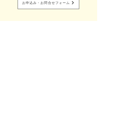
お申込み・お問合せフォーム
全国出張着付け総合サイト​
Belfascino-ベルファッシノ-
着付け塾Blfascino-ベルファッシノ-
特定商取引に基づく表記
プライバシーポリシー
お問い合わせ
080-4015-5700
mail:beauty-charm@belfascino.com
Copyright 2022 Belfascino All Rights Reserved.