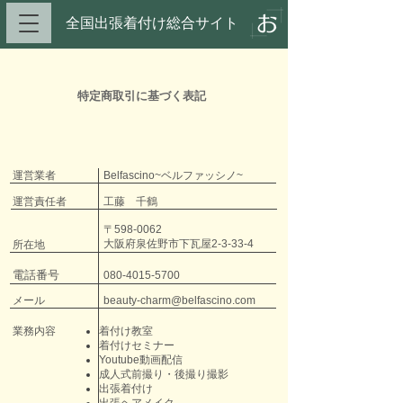
全国出張着付け総合サイト​
特定商取引に基づく表記
運営業者
Belfascino~ベルファッシノ~
運営責任者
工藤 千鶴
〒598-0062
大阪府泉佐野市下瓦屋2-3-33-4
所在地
電話番号
080-4015-5700
メール
beauty-charm@belfascino.com
業務内容
着付け教室
着付けセミナー
Youtube動画配信
成人式前撮り・後撮り撮影
出張着付け