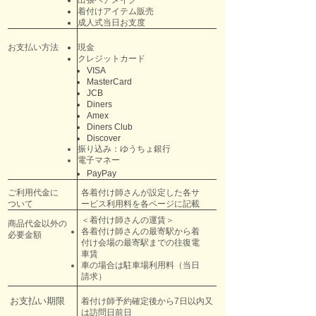
出張ヘアメイク
着付けアイテム販売
​成人式当日お支度
お支払い方法
現金
クレジットカード
VISA
MasterCard
JCB
Diners
Amex
Diners Club
Discover
振り込み：ゆうちょ銀行
電子マネー​
PayPay
ご利用代金に
各着付け師さんが設定した各サ
ついて
ービス利用料を各ページに記載
＜着付け師さんの運賃＞
商品代金以外の
​各着付け師さんの最寄駅から着
必要金額
付け会場の最寄駅までの往復電
車賃
車の場合は駐車場利用料（当日
請求）
お支払い期限
着付け師予約確定後から7日以内又
は訪問日前日