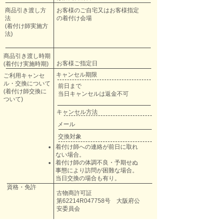
商品引き渡し方
お客様のご自宅又はお客様指定
法
の着付け会場
​(着付け師実施方
法)
商品引き渡し時期
お客様ご指定日
​(着付け実施時期)
キャンセル期限
ご利用キャンセ
ル・
交換について
前日まで
(着付け師交換に
​当日キャンセルは返金不可
ついて)
キャンセル方法
メール
交換対象
着付け師への連絡が前日に取れ
ない場合。
​着付け師の体調不良・予期せぬ
事態により訪問が困難な場合。
当日交換の場合も有り。
資格・免許
古物商許可証
第62214R047758号 大阪府公
安委員会