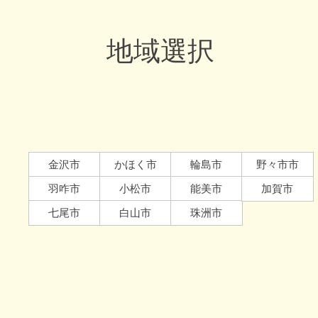
地域選択
金沢
市
かほく
市
輪島
市
野々市市
羽咋
市
小松
市
能美市
加賀
市
七尾市
白山市
珠洲市