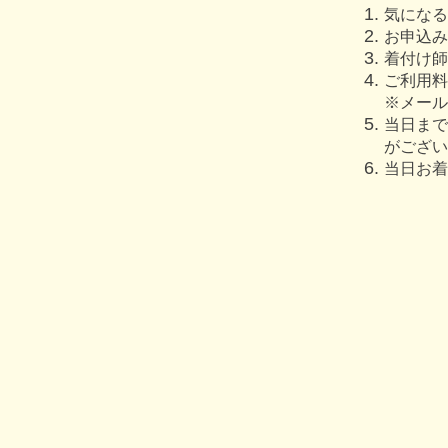
​気になる
お申込み
​着付け
ご利用料
※メール
当日まで
がござい
当日お着