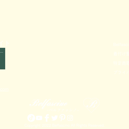
ト​
Belfa
着付け塾B
特定商
プライ
.com
Copyright 2022 Belfascino All Rights Reserved.