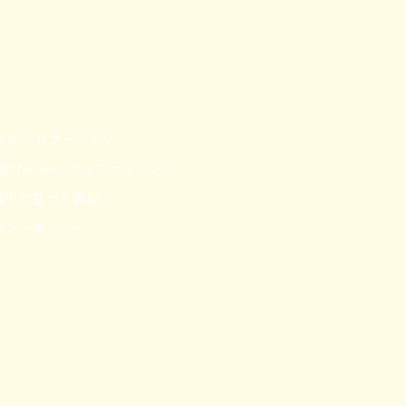
scino-ベルファッシノ-
lfascino-ベルファッシノ-
取引に基づく表記
バシーポリシー