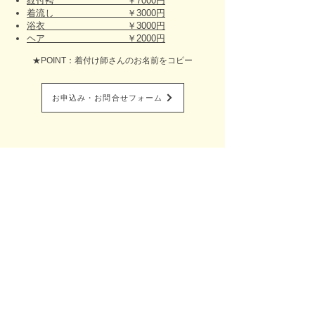
紋付袴 ￥7000円
着流し ￥3000円
浴衣 ￥3000円
ヘア ￥2000円
★POINT：着付け師さんのお名前をコピー
お申込み・お問合せフォーム
全国出張着付け総合サイト​
Belfascino-ベルファッシノ-
着付け塾Blfascino-ベルファッシノ-
特定商取引に基づく表記
プライバシーポリシー