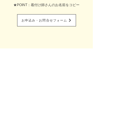
★POINT：着付け師さんのお名前をコピー
お申込み・お問合せフォーム
全国出張着付け総合サイト​
Belfascino-ベルファッシノ-
着付け塾Blfascino-ベルファッシノ-
特定商取引に基づく表記
プライバシーポリシー