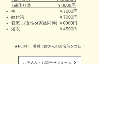
7歳作り帯 ￥8000円
袴 ￥7000円
紋付袴 ￥7000円
着流し(女性or家族同伴) ￥6000円
浴衣 ￥4500円
★POINT：着付け師さんのお名前をコピー
お申込み・お問合せフォーム
全国出張着付け総合サイト​
Belfascino-ベルファッシノ-
着付け塾Blfascino-ベルファッシノ-
特定商取引に基づく表記
プライバシーポリシー