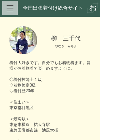
全国出張着付け総合サイト​
柳 三千代
やなぎ みちよ
着付大好きです。自分でもお着物着ます。皆
様がお着物着て楽しめますように。
◇着付技能士１級
◇着物検定3級
◇着付歴20年
＜住まい＞
東京都目黒区
＜最寄駅＞
東急東横線 祐天寺駅
東急田園都市線 池尻大橋