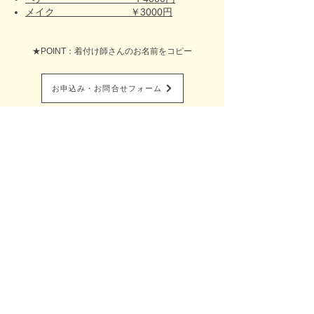
メイク ￥3000円
★POINT：着付け師さんのお名前をコピー
お申込み・お問合せフォーム
全国出張着付け総合サイト​
Belfascino-ベルファッシノ-
着付け塾Blfascino-ベルファッシノ-
特定商取引に基づく表記
プライバシーポリシー
お問い合わせ