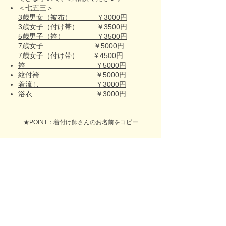
＜七五三＞
3歳男女（被布） ￥3000円
3歳女子（付け帯） ￥3500円
5歳男子（袴） ￥3500円
7歳女子 ￥5000円
7歳女子（付け帯） ￥4500円
袴 ￥5000円
紋付袴 ￥5000円
着流し ￥3000円
浴衣 ￥3000円
★POINT：着付け師さんのお名前をコピー
お申込み・お問合せフォーム
全国出張着付け総合サイト​
Belfascino-ベルファッシノ-
着付け塾Blfascino-ベルファッシノ-