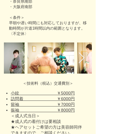
・奈良県南部
・大阪府南部
＜条件＞
早朝や遅い時間にも対応しておりますが、移
動時間が片道1時間以内の範囲となります。
〈不定休〉
＜技術料（税込）交通費別＞
小紋 ￥5000円
訪問着 ￥6000円
留袖 ￥7000円
振袖 ￥8000円
＜成人式当日＞
★成人式の着付けは要相談
★ヘアセットご希望の方は美容師同伴
できますので、ご相談ください。