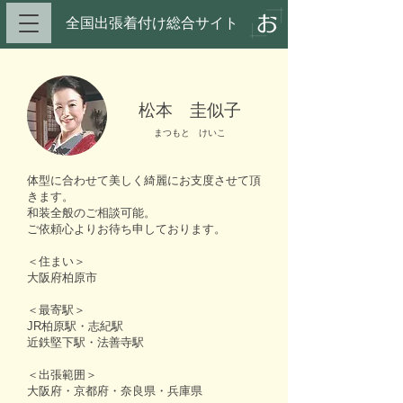
全国出張着付け総合サイト​
松本 圭似子
まつもと けいこ
体型に合わせて美しく綺麗にお支度させて頂
きます。
和装全般のご相談可能。
ご依頼心よりお待ち申しております。
＜住まい＞
大阪府柏原市
＜最寄駅＞
JR柏原駅・志紀駅
近鉄堅下駅・法善寺駅
＜出張範囲＞
大阪府・京都府・奈良県・兵庫県