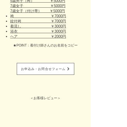
5歳男子（袴） ￥5000円
7歳女子 ￥5000円
7歳女子（付け帯） ￥5000円
袴 ￥7000円
紋付袴 ￥7000円
着流し ￥3000円
浴衣 ￥3000円
ヘア ￥2000円
★POINT：着付け師さんのお名前をコピー
お申込み・お問合せフォーム
＜お客様レビュー＞