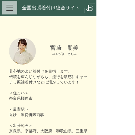
全国出張着付け総合サイト​
宮崎 朋美
みやざき ともみ
着心地のよい着付けを目指します。
伝統を重んじながらも、流行を敏感にキャッ
チし振袖着付けなどに活かしています！
＜住まい＞
奈良県橿原市
＜最寄駅＞
近鉄 畝傍御陵前駅
＜出張範囲＞
奈良県、京都府、大阪府、和歌山県、三重県