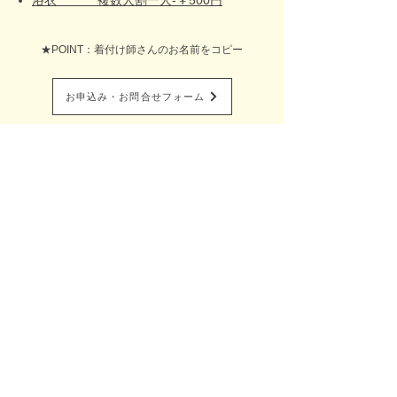
浴衣 複数人割一人-￥500円
★POINT：着付け師さんのお名前をコピー
お申込み・お問合せフォーム
全国出張着付け総合サイト​
Belfascino-ベルファッシノ-
着付け塾Blfascino-ベルファッシノ-
特定商取引に基づく表記
プライバシーポリシー
お問い合わせ
080-4015-5700