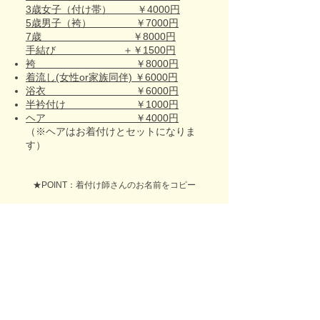
3歳女子（付け帯） ￥4000円
5歳男子（袴） ￥7000円
7歳 ￥8000円
手結び ＋￥1500円
袴 ￥8000円
着流し(女性or家族同伴) ￥6000円
浴衣 ￥6000円
半衿付け ￥1000円
ヘア ￥4000円
（※ヘアはお着付けとセットになりま
す）
★POINT：着付け師さんのお名前をコピー
お申込み・お問合せフォーム
全国出張着付け総合サイト​
Belfascino-ベルファッシノ-