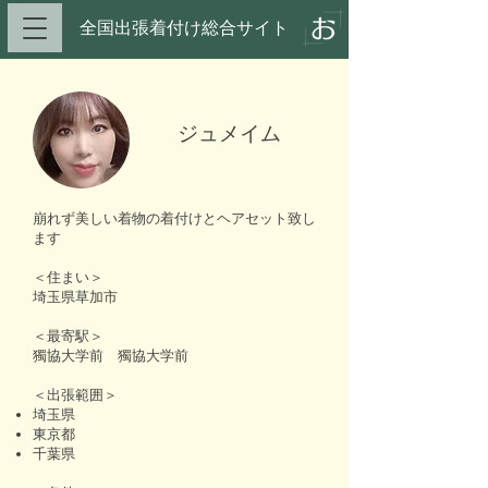
全国出張着付け総合サイト​
ジュメイム
崩れず美しい着物の着付けとヘアセット致し
ます
＜住まい＞
埼玉県草加市
＜最寄駅＞
獨協大学前 獨協大学前
＜出張範囲＞
埼玉県
東京都
千葉県