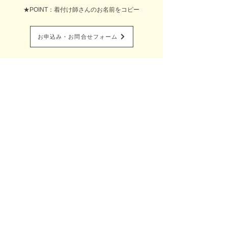
★POINT：着付け師さんのお名前をコピー
お申込み・お問合せフォーム
全国出張着付け総合サイト​
Belfascino-ベルファッシノ-
着付け塾Blfascino-ベルファッシノ-
特定商取引に基づく表記
プライバシーポリシー
お問い合わせ
080-4015-5700
mail:beauty-charm@belfascino.com